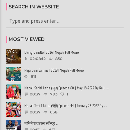
SEARCH IN WEBSITE
MOST VIEWED
Dying Candle | 2016 | Nepali Full Movie
02:08:12
850
Hajar Juni Samma | 2019 | Nepali Full Movie
811
Nepali Serial Juthe (जुठे) Episode 60 || May 18-2022 By Raju ......
00:37
793
1
Nepali Serial Juthe (जुठे) Episode 44 || January 26-2022 By ......
00:37
638
नानिमैया दाहाल, रवीन्द्र ......
00:17
631