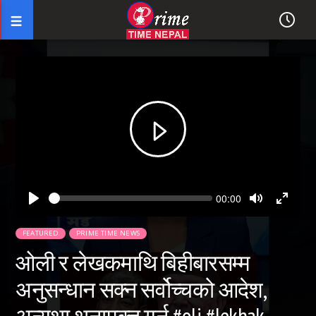
Seek
Current
00:00
time
Play
Toggle
Toggl
Mute
Fullsc
FEATURED
PRIME TIME NEWS
ओली र लेखकमाथि बिहीबारसम्म
अनुसन्धान सक्न सर्वोच्चको आदेश,
अन्यथा थुनामुक्त गर्नू #oli #lekhak