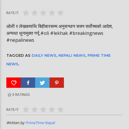
घोषित भएकी छन्
सूर्यग्रहण देखिने
RATE IT
ओली र लेखकमाथि बिहीबारसम्म अनुसन्धान सक्न सर्वोच्चको आदेश,
अन्यथा थुनामुक्त गर्नू #oli #lekhak #breakingnews
#nepalinews
TAGGED AS
DAILY NEWS
,
NEPALI NEWS
,
PRIME TIME
NEWS
.
0
RATINGS
RATE IT
Written by
PrimeTime Nepal