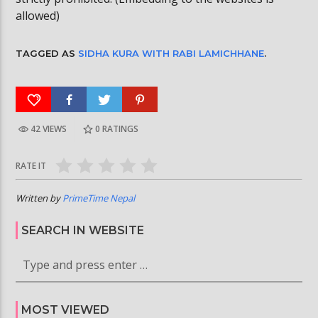
allowed)
TAGGED AS
SIDHA KURA WITH RABI LAMICHHANE
.
42 VIEWS
0
RATINGS
RATE IT
Written by
PrimeTime Nepal
SEARCH IN WEBSITE
MOST VIEWED