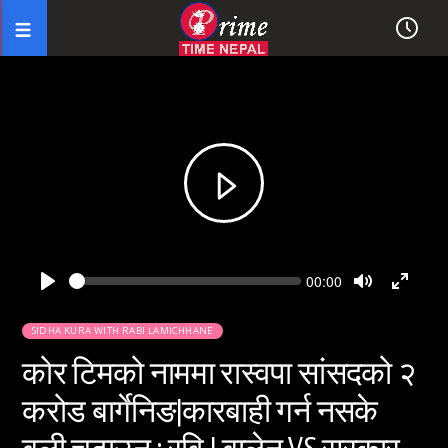
Seek
Current
00:00
time
Play
Toggle
Toggl
Mute
Fullsc
SIDHA KURA WITH RABI LAMICHHANE
कोर टिमको नाममा रास्वपा सांसदको २
करोड बार्गेनिङ|कारबाही गर्न नसके
बली चढाउनु : रवि | बालेन VS सरकार