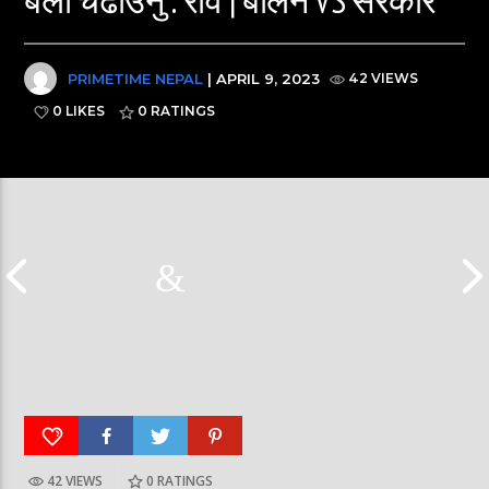
PRIMETIME NEPAL
| APRIL 9, 2023
42 VIEWS
0 LIKES
0
RATINGS
42 VIEWS
0
RATINGS
पूर्व लडाकु लेनिनको भूमिमा | महानगरमा माथापच्ची |
बीरगञ्ज महानगरमा मा