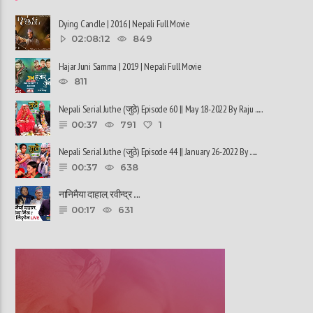
Dying Candle | 2016 | Nepali Full Movie
02:08:12
849
Hajar Juni Samma | 2019 | Nepali Full Movie
811
Nepali Serial Juthe (जुठे) Episode 60 || May 18-2022 By Raju ......
00:37
791
1
Nepali Serial Juthe (जुठे) Episode 44 || January 26-2022 By ......
00:37
638
नानिमैया दाहाल, रवीन्द्र ......
00:17
631