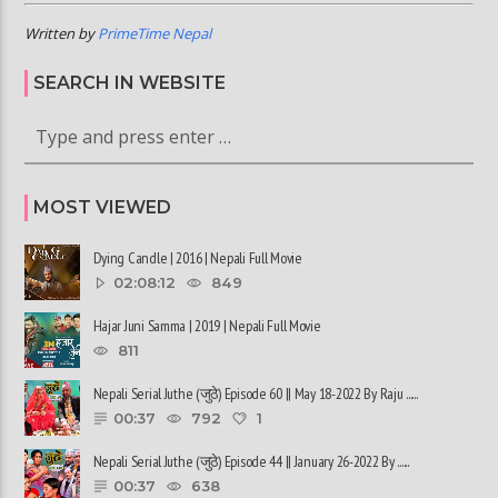
Written by
PrimeTime Nepal
SEARCH IN WEBSITE
MOST VIEWED
Dying Candle | 2016 | Nepali Full Movie
02:08:12
849
Hajar Juni Samma | 2019 | Nepali Full Movie
811
Nepali Serial Juthe (जुठे) Episode 60 || May 18-2022 By Raju ......
00:37
792
1
Nepali Serial Juthe (जुठे) Episode 44 || January 26-2022 By ......
00:37
638