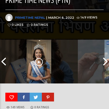
PRIMETIME NEPAL
| MARCH 6, 2022
149 VIEWS
0 LIKES
0
RATINGS
149 VIEWS
0
RATINGS
आर्या निशान्त हालै ‘मिस नेपाल इन्टरनेसनल २०२६’
स्पेनमा एक शताब्दीपछ