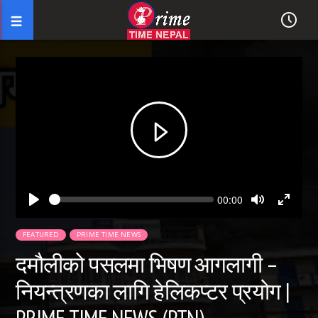
Seek
Current
00:00
time
Play
Toggle
Toggl
Mute
Fullsc
FEATURED
PRIME TIME NEWS
दमौलीको पसलमा भिषण आगलागी –
नियन्त्रणका लागि हेलिकप्टर प्रयोग |
PRIME TIME NEWS (PTN)