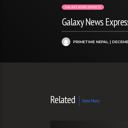
GALAXY NEWS EXPRESS
Galaxy News Express
PRIMETIME NEPAL
| DECEMB
Related
View More