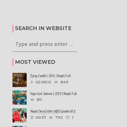
कालले मिस नेपाल-२०२६ को
हर्क साङपाङ कारवाहीमा
की छन् । #deepmaladhakal
#harkasampang #trafficrules #nepal
2026
#saansad #balenpm
SEARCH IN WEBSITE
MOST VIEWED
Dying Candle | 2016 | Nepali Full
Movie
02:08:12
849
Hajar Juni Samma | 2019 | Nepali Full
Movie
811
Nepali Serial Juthe (जुठे) Episode 60 ||
May 18-2022 By Raju ......
00:37
792
1