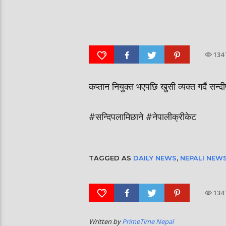
आर्या निशान्त हालै ‘मिस नेपाल
स्पेनमा एक शताब्दीपछि आ
इन्टरनेसनल २०२६’ घोषित भएकी छन्
१२ मा दुर्लभ पूर्ण सूर्यग्रहण 
134
कप्तान नियुक्त भएपछि खुसी व्यक्त गर्दै सन
#सन्दिपलामिछाने #नेपालीक्रीकेट
TAGGED AS
DAILY NEWS
,
NEPALI NEW
134
Written by
PrimeTime Nepal