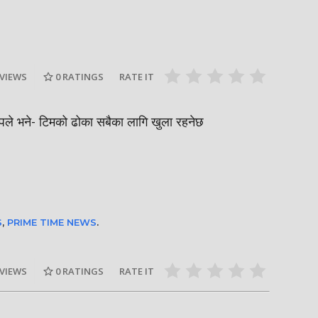
दीपमाला ढ
गामी अगस्ट
रत्नपार्क-भक्तपुर मेट्रोरेल, चाबहिल-
उपाधि जिते
देखिने
गौशालामा दुईतले सुरुङमार्ग
#missnepal
 VIEWS
0
RATINGS
RATE IT
्दीपले भने- टिमको ढोका सबैका लागि खुला रहनेछ
S
,
PRIME TIME NEWS
.
 VIEWS
0
RATINGS
RATE IT