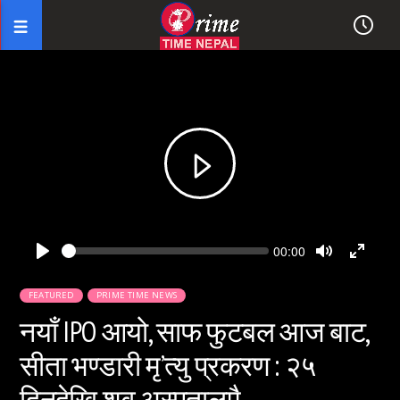
Seek
Current
00:00
time
Play
Toggle
Toggl
Mute
Fullsc
FEATURED
PRIME TIME NEWS
नयाँ IPO आयो, साफ फुटबल आज बाट,
सीता भण्डारी मृ’त्यु प्रकरण : २५
दिनदेखि शव अस्पतालमै