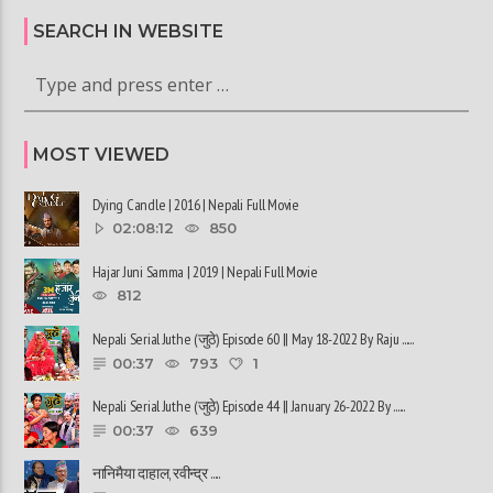
SEARCH IN WEBSITE
MOST VIEWED
Dying Candle | 2016 | Nepali Full Movie
02:08:12
850
Hajar Juni Samma | 2019 | Nepali Full Movie
812
Nepali Serial Juthe (जुठे) Episode 60 || May 18-2022 By Raju ......
00:37
793
1
Nepali Serial Juthe (जुठे) Episode 44 || January 26-2022 By ......
00:37
639
नानिमैया दाहाल, रवीन्द्र ......