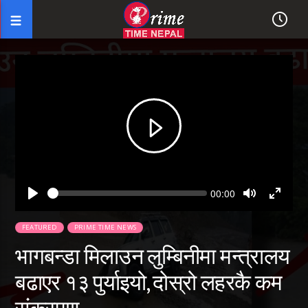
Seek
Current
00:00
time
Play
Toggle
Toggl
Mute
Fullsc
FEATURED
PRIME TIME NEWS
भागबन्डा मिलाउन लुम्बिनीमा मन्त्रालय
बढाएर १३ पुर्याइयो, दोस्रो लहरकै कम
संक्रमण