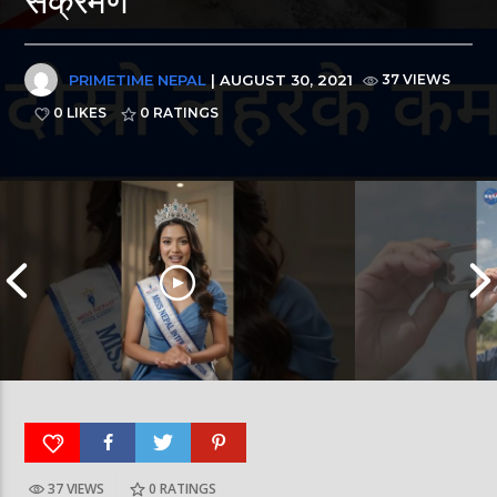
PRIMETIME NEPAL
| AUGUST 30, 2021
37 VIEWS
0 LIKES
0
RATINGS
37 VIEWS
0
RATINGS
आर्या निशान्त हालै ‘मिस नेपाल इन्टरनेसनल २०२६’
स्पेनमा एक शताब्दीपछ