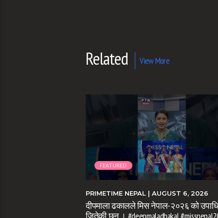
Related
View More
FEATURED
IL 25, 2026
PRIMETIME NEPAL
| AUGUST 6, 2026
र सरकारको सम्पर्कमा
दीपमाला ढकालले मिस नेपाल-२०२६ को उपाध
umbasi #nepalinews
जितेकी छन् । #deepmaladhakal #missnepal2