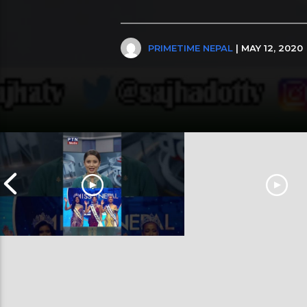
PRIMETIME NEPAL
| MAY 12, 2020
दीपमाला ढकालले मिस नेपाल-२०२६ को
हर्क साङपाङ कारवाहीमा
उपाधि जितेकी छन् । #deepmaladhakal
#harkasampang #trafficrul