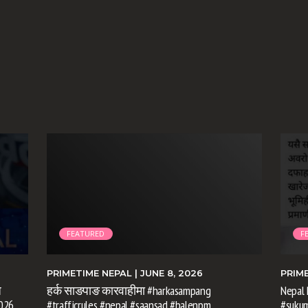
FEATURED
F
PRIMETIME NEPAL
| JUNE 8, 2026
PRIM
ि
हर्क साङपाङ कारवाहीमा #harkasampang
Nepal 
026
#trafficrules #nepal #saansad #balenpm
#suku