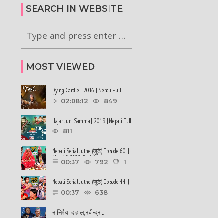
रेको छ
सिफारिस गरेको छ #balenshah #nepal
SEARCH IN WEBSITE
MOST VIEWED
Dying Candle | 2016 | Nepali Full
Movie
02:08:12
849
Hajar Juni Samma | 2019 | Nepali Full
Movie
811
Nepali Serial Juthe (जुठे) Episode 60 ||
May 18-2022 By Raju ......
00:37
792
1
Nepali Serial Juthe (जुठे) Episode 44 ||
January 26-2022 By ......
00:37
638
नानिमैया दाहाल, रवीन्द्र ......