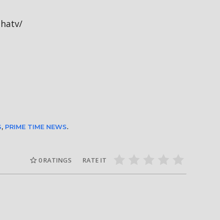
hatv/
S
,
PRIME TIME NEWS
.
0
RATINGS
RATE IT