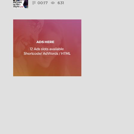
00:17
631