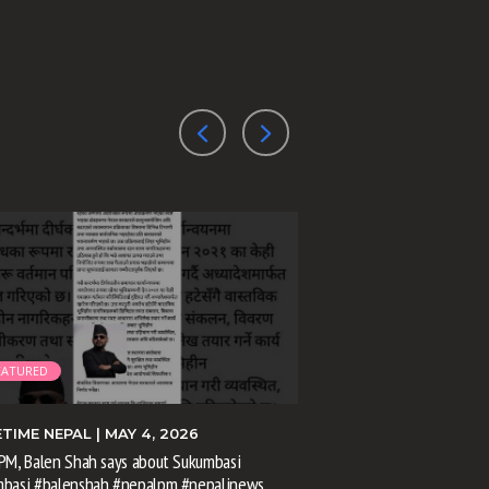
EATURED
FEATURED
ETIME NEPAL
| MAY 4, 2026
PRIMETIME NEPAL
| M
PM, Balen Shah says about Sukumbasi
सरकारले ६ वटा अध्यादेश
mbasi #balenshah #nepalpm #nepalinews
लागी राष्ट्रपति समक्ष स