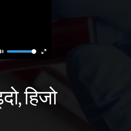
Volume
Toggle
Toggle
Mute
Fullscreen
दो, हिजो