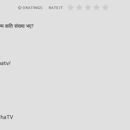
#breakingnews
सिफारिस ग
0
RATINGS
RATE IT
म्म कति संख्या भए?
atv/
jhaTV