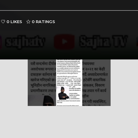
0 LIKES
0
RATINGS
Nepal PM, Balen Shah says about
Sukumbasi #sukumbasi #balenshah
सरकारले ६ व
es #nepal
#nepalpm #nepalinews
अनुमतिको ला