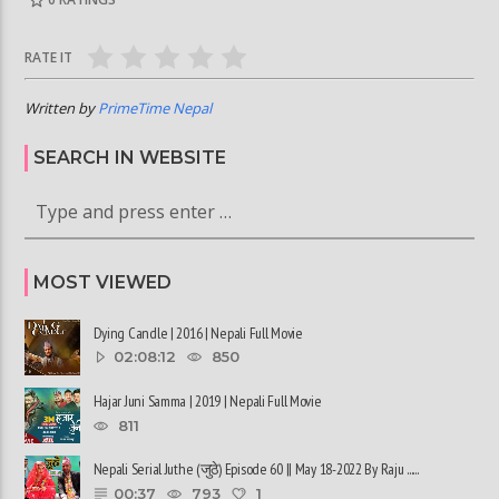
RATE IT
Written by
PrimeTime Nepal
SEARCH IN WEBSITE
MOST VIEWED
Dying Candle | 2016 | Nepali Full Movie
02:08:12
850
Hajar Juni Samma | 2019 | Nepali Full Movie
811
Nepali Serial Juthe (जुठे) Episode 60 || May 18-2022 By Raju ......
00:37
793
1