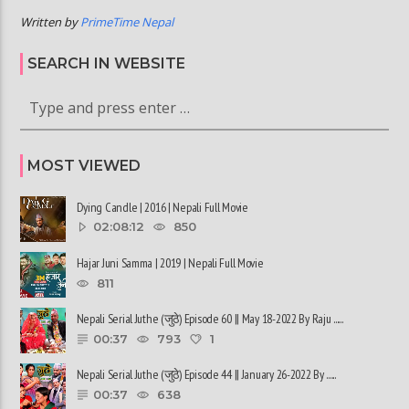
Written by
PrimeTime Nepal
SEARCH IN WEBSITE
MOST VIEWED
Dying Candle | 2016 | Nepali Full Movie
02:08:12
850
Hajar Juni Samma | 2019 | Nepali Full Movie
811
Nepali Serial Juthe (जुठे) Episode 60 || May 18-2022 By Raju ......
00:37
793
1
Nepali Serial Juthe (जुठे) Episode 44 || January 26-2022 By ......
00:37
638