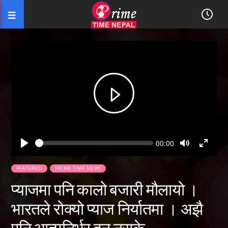
Seek
Current
00:00
time
Play
Toggle
Toggl
Mute
Fullsc
FEATURED
PRIME TIME NEWS
प्याजमा पनि कालो बजारी मौलायो ।
भारतले रोक्यो प्याज निर्यातमा । अझै
पनि आत्मनिर्भर हुन नसके..