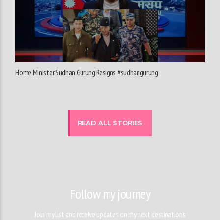
Home Minister Sudhan Gurung Resigns #sudhangurung
READ ALL STORIES
Follow my journey
Join my list and receive updates on my next destinations