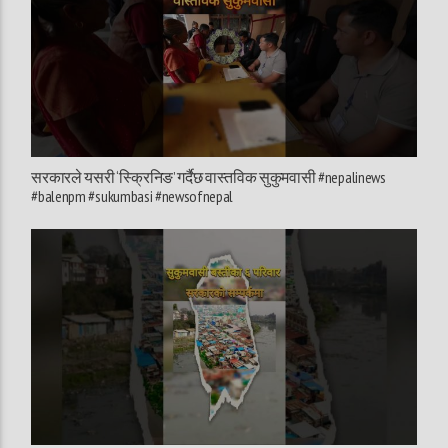
सरकारले यसरी ‘स्क्रिनिङ’ गर्दैछ वास्तविक सुकुमवासी #nepalinews
#balenpm #sukumbasi #newsofnepal