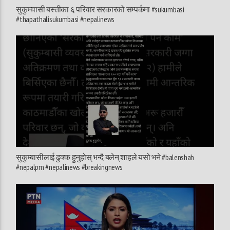
सुकुमवासी बस्तीका ६ परिवार सरकारको सम्पर्कमा #sukumbasi
#thapathalisukumbasi #nepalinews
सुकुम्बासीलाई ढुक्क हुनुहोस् भन्दै बलेन् शाहले यसो भने #balenshah
#nepalpm #nepalinews #breakingnews